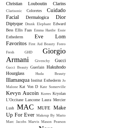
Christian Louboutin
Clarins
Cuidado
Coloretes
Clarisonic
Facial
Dior
Dermalogica
Diptyque
Edward
Drunk Elephant
Bess
Ellis Faas
Emma Hardie
Essie
Eve Lom
Esthederm
Favoritos
First Aid Beauty
Foreo
Giorgio
Fresh
GHD
Armani
Gucci
Givenchy
Hakuhodo
Guerlain
Gucci Beauty
Hourglass
Huda Beauty
Illamasqua
Institut Esthederm
Jo
Kat Von D
Malone
Kate Somerville
Kevyn Aucoin
Kryolan
Korres
L'Occitane
Lancome
Laura Mercier
MAC
Make
MUFE
Lush
Up For Ever
Makeup By Mario
Marc Jacobs
Marvis
Mason Pearson