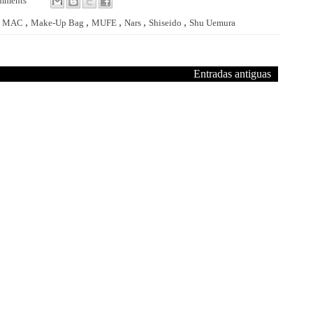
mments
,
,
,
,
,
,
MAC
Make-Up Bag
MUFE
Nars
Shiseido
Shu Uemura
Entradas antiguas