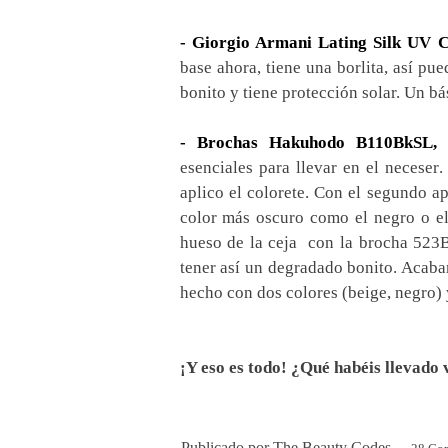
- Giorgio Armani Lating Silk UV 
base ahora, tiene una borlita, así p
bonito y tiene protección solar. Un bá
- Brochas Hakuhodo B110BkSL,
esenciales para llevar en el neceser
aplico el colorete. Con el segundo a
color más oscuro como el negro o el
hueso de la ceja con la brocha 523B
tener así un degradado bonito. Acab
hecho con dos colores (beige, negro)
¡Y eso es todo! ¿Qué habéis llevado 
Publicado por
The Beauty Codes