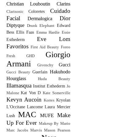
Christian Louboutin
Clarins
Cuidado
Coloretes
Clarisonic
Facial
Dior
Dermalogica
Diptyque
Edward
Drunk Elephant
Bess
Ellis Faas
Emma Hardie
Essie
Eve Lom
Esthederm
Favoritos
First Aid Beauty
Foreo
Giorgio
Fresh
GHD
Armani
Gucci
Givenchy
Hakuhodo
Guerlain
Gucci Beauty
Hourglass
Huda Beauty
Illamasqua
Institut Esthederm
Jo
Kat Von D
Malone
Kate Somerville
Kevyn Aucoin
Kryolan
Korres
L'Occitane
Lancome
Laura Mercier
MAC
Make
MUFE
Lush
Up For Ever
Makeup By Mario
Marc Jacobs
Marvis
Mason Pearson