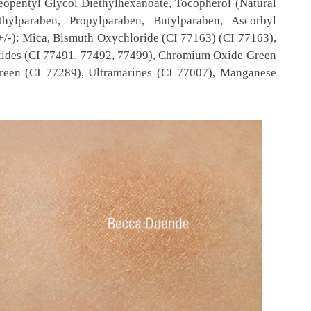
Neopentyl Glycol Diethylhexanoate, Tocopherol (Natural
ylparaben, Propylparaben, Butylparaben, Ascorbyl
+/-): Mica, Bismuth Oxychloride (CI 77163) (CI 77163),
xides (CI 77491, 77492, 77499), Chromium Oxide Green
een (CI 77289), Ultramarines (CI 77007), Manganese