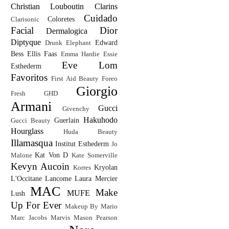
Christian Louboutin
Clarins
Cuidado
Coloretes
Clarisonic
Facial
Dior
Dermalogica
Diptyque
Edward
Drunk Elephant
Bess
Ellis Faas
Emma Hardie
Essie
Eve Lom
Esthederm
Favoritos
First Aid Beauty
Foreo
Giorgio
Fresh
GHD
Armani
Gucci
Givenchy
Hakuhodo
Guerlain
Gucci Beauty
Hourglass
Huda Beauty
Illamasqua
Institut Esthederm
Jo
Kat Von D
Malone
Kate Somerville
Kevyn Aucoin
Kryolan
Korres
L'Occitane
Lancome
Laura Mercier
MAC
Make
MUFE
Lush
Up For Ever
Makeup By Mario
Marc Jacobs
Marvis
Mason Pearson