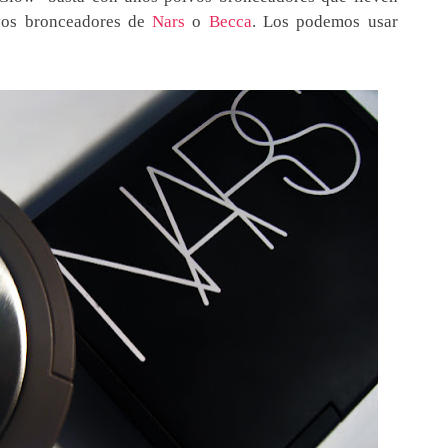
lvos bronceadores de
Nars
o
Becca
. Los podemos usar