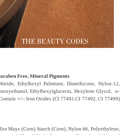
 Paraben Free, Mineral Pigments
Nitride, Ethylhexyl Palmitate, Dimethicone, Nylon-12,
enoxyethanol, Ethylhexylglucerin, Hexylene Glycol, o-
ontain +/-: lron Oxides (Cl 77491,CI 77492, CI 77499)
Zea Mays (Corn) Starch (Corn), Nylon 66, Polyethylene,