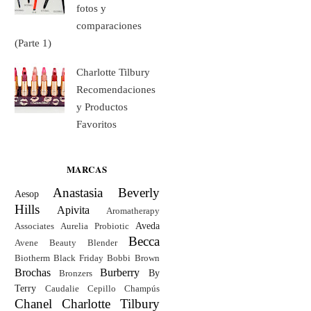
fotos y
comparaciones
(Parte 1)
Charlotte Tilbury
Recomendaciones
y Productos
Favoritos
MARCAS
Anastasia Beverly
Aesop
Hills
Apivita
Aromatherapy
Aveda
Associates
Aurelia Probiotic
Becca
Avene
Beauty Blender
Biotherm
Black Friday
Bobbi Brown
Brochas
Burberry
By
Bronzers
Terry
Caudalie
Cepillo
Champús
Chanel
Charlotte Tilbury