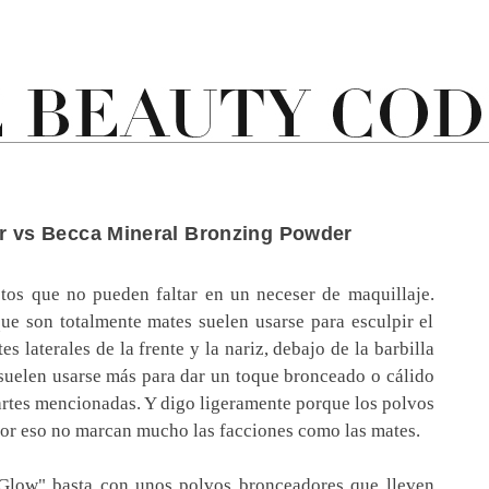
r vs Becca Mineral Bronzing Powder
os que no pueden faltar en un neceser de maquillaje.
que son totalmente mates suelen usarse para esculpir el
s laterales de la frente y la nariz, debajo de la barbilla
s suelen usarse más para dar un toque bronceado o cálido
artes mencionadas. Y digo ligeramente porque los polvos
 por eso no marcan mucho las facciones como las mates.
Glow" basta con unos polvos bronceadores que lleven