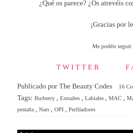
¿Qué os parece? ¿Os atrevéis co
¡Gracias por le
Me podéis seguir 
T W I T T E R
F 
Publicado por
The Beauty Codes
16 C
Tags:
,
,
,
,
Burberry
Esmaltes
Labiales
MAC
Ma
,
,
,
pestaña
Nars
OPI
Perfiladores