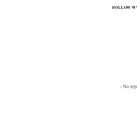
FOLLOW W
- No rep