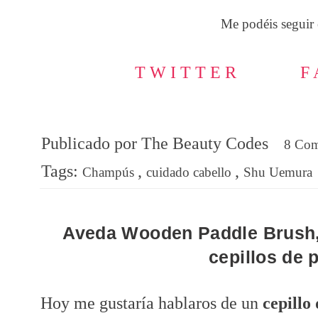
Me podéis seguir 
T W I T T E R
F 
Publicado por
The Beauty Codes
8 Co
Tags:
,
,
Champús
cuidado cabello
Shu Uemura
Aveda Wooden Paddle Brush,
cepillos de 
Hoy me gustaría hablaros de un
cepillo